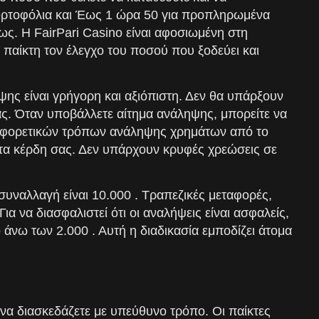
 πορτοφόλια και Έως 1 ώρα 50 για προπληρωμένα
ως. Η FairPari Casino είναι αφοσιωμένη στη
ε παίκτη τον έλεγχο του ποσού που ξοδεύει και
ηψης είναι γρήγορη και αξιόπιστη. Δεν θα υπάρξουν
ς. Όταν υποβάλλετε αίτημα ανάληψης, μπορείτε να
διαφορετικών τρόπων ανάληψης χρημάτων από το
ι τα κέρδη σας. Δεν υπάρχουν κρυφές χρεώσεις σε
 συναλλαγή είναι 10.000 . Τραπεζικές μεταφορές,
ια να διασφαλιστεί ότι οι αναλήψεις είναι ασφαλείς,
 άνω των 2.000 . Αυτή η διαδικασία εμποδίζει άτομα
α να διασκεδάζετε με υπεύθυνο τρόπο. Οι παίκτες