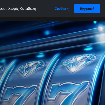
ους Χωρίς Κατάθεση
Σύνδεση
Εγγραφή