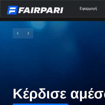
Εφαρμογή
Κέρδισε αμέ