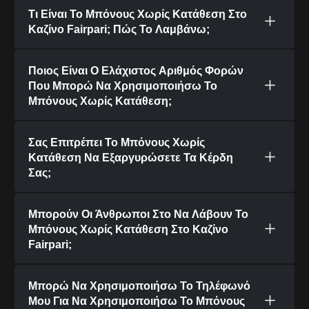
Τι Είναι Το Μπόνους Χωρίς Κατάθεση Στο
Καζίνο Fairpari; Πώς Το Λαμβάνω;
Ποιος Είναι Ο Ελάχιστος Αριθμός Φορών
Που Μπορώ Να Χρησιμοποιήσω Το
Μπόνους Χωρίς Κατάθεση;
Σας Επιτρέπει Το Μπόνους Χωρίς
Κατάθεση Να Εξαργυρώσετε Τα Κέρδη
Σας;
Μπορούν Οι Άνθρωποι Στο Να Λάβουν Το
Μπόνους Χωρίς Κατάθεση Στο Καζίνο
Fairpari;
Μπορώ Να Χρησιμοποιήσω Το Τηλέφωνό
Μου Για Να Χρησιμοποιήσω Το Μπόνους