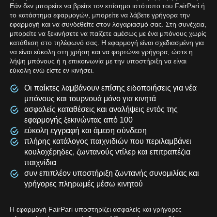
Εάν δεν μπορείτε να βρείτε τον επίσημο ιστότοπο του FairPari ή
το κατάστημα εφαρμογών, μπορείτε να λάβετε γρήγορα την
εφαρμογή και να συνδεθείτε στον λογαριασμό σας. Στη συνέχεια,
μπορείτε να ξεκινήσετε να παίζετε αμέσως με ένα μπόνους χωρίς
κατάθεση στο τηλέφωνό σας. Η εφαρμογή είναι σχεδιασμένη για
να είναι εύκολη στη χρήση και να φορτώνει γρήγορα, ώστε η
λήψη μπόνους ή η επικοινωνία με την υποστήριξη να είναι
εύκολη ενώ είστε εν κινήσει.
Οι παίκτες λαμβάνουν επίσης ειδοποιήσεις για νέα
μπόνους και τουρνουά μόνο για κινητά
ασφαλείς καταθέσεις και αναλήψεις εντός της
εφαρμογής ξεκινώντας από 100
εύκολη εγγραφή και άμεση σύνδεση
πλήρης κατάλογος παιχνιδιών που περιλαμβάνει
κουλοχέρηδες, ζωντανούς ντίλερ και επιτραπέζια
παιχνίδια
συν επιπλέον υποστήριξη ζωντανής συνομιλίας και
γρήγορες πληρωμές μέσω κινητού
Η εφαρμογή FairPari υποστηρίζει ασφαλείς και γρήγορες