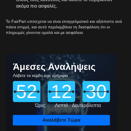
ακόμα πιο ασφαλές.
Το FairPari υπόσχεται να είναι επαγγελματικό και αξιόπιστο ανά
πάσα στιγμή, και αυτό περιλαμβάνει τη διασφάλιση ότι οι
πληρωμές γίνονται ομαλά και με ασφάλεια.
Άμεσες Αναλήψεις
Λάβετε τα κέρδη σας γρήγορα
52
12
28
Ώρες
Λεπτά
Δευτερόλεπτα
Αναλάβετε Τώρα