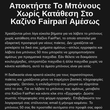
Αποκτήστε Το Μπόνους
Χωρίς Κατάθεση Στο
Καζίνο Fairpari Αμέσως
Χρειάζονται μόνο λίγα εύκολα βήματα για να λάβετε το μπόνους
χωρίς κατάθεση στο Καζίνο FairPari, το οποίο αποτελεί μια
εξαιρετική προσφορά για νέους παίκτες. Δεν χρειάζεται να
ρισκάρετε τα δικά σας χρήματα αμέσως—απλώς εγγραφείτε και
λάβετε ένα μπόνους 50 που μπορείτε να χρησιμοποιήσετε
αμέσως για πραγματικά παιχνίδια. Εάν θέλετε να δοκιμάσετε
κουλοχέρηδες, επιτραπέζια παιχνίδια ή άλλα παιχνίδια χωρίς να
κάνετε κατάθεση, αυτό το άμεσο μπόνους είναι για εσάς.
Η διαδικασία είναι αρκετά εύκολη για τους περισσότερους
παίκτες και χρειάζονται μόνο να παρέχουν βασικές πληροφορίες
εγγραφής. Ωστόσο, η επιλεξιμότητά σας μπορεί να εξαρτάται
από το σας. Για να λάβετε το μπόνους σας αμέσως, μεταβείτε
στο Καζίνο FairPari και κάντε κλικ στο «Εγγραφή». Δώστε
σωστές πληροφορίες στη φόρμα εγγραφής. Επιβεβαιώστε τον
λογαριασμό σας στέλνοντας email ή μήνυμα κειμένου. Το
μπόνους 50 σας θα προστεθεί αυτόματα στο προφίλ σας αφού