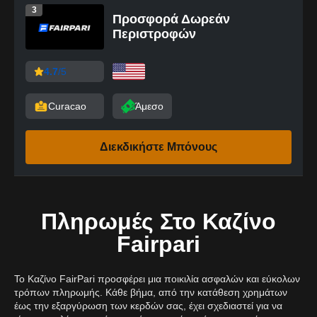
3
Προσφορά Δωρεάν
Περιστροφών
4.7
/5
Curacao
Άμεσο
Διεκδικήστε Μπόνους
Πληρωμές Στο Καζίνο
Fairpari
Το Καζίνο FairPari προσφέρει μια ποικιλία ασφαλών και εύκολων
τρόπων πληρωμής. Κάθε βήμα, από την κατάθεση χρημάτων
έως την εξαργύρωση των κερδών σας, έχει σχεδιαστεί για να