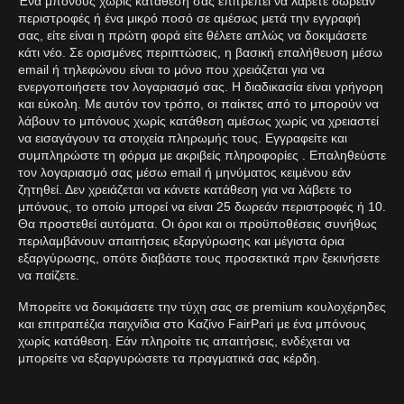
Ένα μπόνους χωρίς κατάθεση σας επιτρέπει να λάβετε δωρεάν
περιστροφές ή ένα μικρό ποσό σε αμέσως μετά την εγγραφή
σας, είτε είναι η πρώτη φορά είτε θέλετε απλώς να δοκιμάσετε
κάτι νέο. Σε ορισμένες περιπτώσεις, η βασική επαλήθευση μέσω
email ή τηλεφώνου είναι το μόνο που χρειάζεται για να
ενεργοποιήσετε τον λογαριασμό σας. Η διαδικασία είναι γρήγορη
και εύκολη. Με αυτόν τον τρόπο, οι παίκτες από το μπορούν να
λάβουν το μπόνους χωρίς κατάθεση αμέσως χωρίς να χρειαστεί
να εισαγάγουν τα στοιχεία πληρωμής τους. Εγγραφείτε και
συμπληρώστε τη φόρμα με ακριβείς πληροφορίες . Επαληθεύστε
τον λογαριασμό σας μέσω email ή μηνύματος κειμένου εάν
ζητηθεί. Δεν χρειάζεται να κάνετε κατάθεση για να λάβετε το
μπόνους, το οποίο μπορεί να είναι 25 δωρεάν περιστροφές ή 10.
Θα προστεθεί αυτόματα. Οι όροι και οι προϋποθέσεις συνήθως
περιλαμβάνουν απαιτήσεις εξαργύρωσης και μέγιστα όρια
εξαργύρωσης, οπότε διαβάστε τους προσεκτικά πριν ξεκινήσετε
να παίζετε.
Μπορείτε να δοκιμάσετε την τύχη σας σε premium κουλοχέρηδες
και επιτραπέζια παιχνίδια στο Καζίνο FairPari με ένα μπόνους
χωρίς κατάθεση. Εάν πληροίτε τις απαιτήσεις, ενδέχεται να
μπορείτε να εξαργυρώσετε τα πραγματικά σας κέρδη.