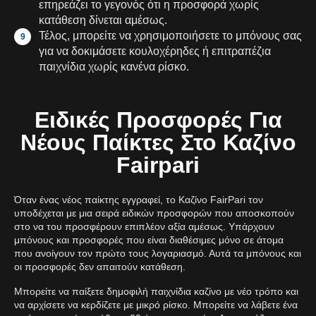
επηρεάζει το γεγονός ότι η προσφορά χωρίς
κατάθεση δίνεται αμέσως.
Τέλος, μπορείτε να χρησιμοποιήσετε το μπόνους σας
για να δοκιμάσετε κουλοχέρηδες ή επιτραπέζια
παιχνίδια χωρίς κανένα ρίσκο.
Ειδικές Προσφορές Για
Νέους Παίκτες Στο Καζίνο
Fairpari
Όταν ένας νέος παίκτης εγγραφεί, το Καζίνο FairPari τον
υποδέχεται με μια σειρά ειδικών προσφορών που αποσκοπούν
στο να του προσφέρουν επιπλέον αξία αμέσως. Υπάρχουν
μπόνους και προσφορές που είναι διαθέσιμες μόνο σε άτομα
που ανοίγουν τον πρώτο τους λογαριασμό. Αυτά τα μπόνους και
οι προσφορές δεν απαιτούν κατάθεση.
Μπορείτε να παίξετε δημοφιλή παιχνίδια καζίνο με νέο τρόπο και
να αρχίσετε να κερδίζετε με μικρό ρίσκο. Μπορείτε να λάβετε ένα