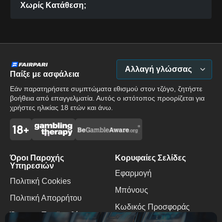
Χωρίς Κατάθεση;
Αλλαγή γλώσσας
Παίξε με ασφάλεια
Εάν παρατηρήσετε συμπτώματα εθισμού στον τζόγο, ζητήστε
βοήθεια από επαγγελματία. Αυτός ο ιστότοπος προορίζεται για
χρήστες ηλικίας 18 ετών και άνω.
Όροι Παροχής
Κορυφαίες Σελίδες
Υπηρεσιών
Εφαρμογή
Πολιτική Cookies
Μπόνους
Πολιτική Απορρήτου
Κωδικός Προσφοράς
Όροι και Προϋποθέσεις