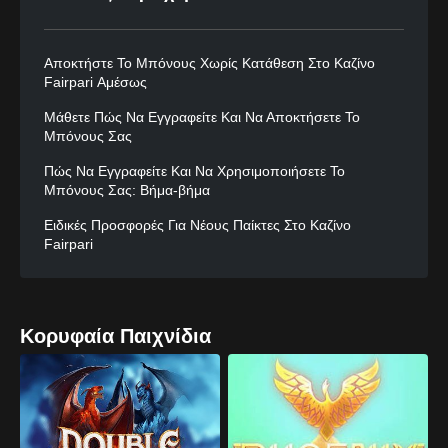
Αποκτήστε Το Μπόνους Χωρίς Κατάθεση Στο Καζίνο
Fairpari Αμέσως
Μάθετε Πώς Να Εγγραφείτε Και Να Αποκτήσετε Το
Μπόνους Σας
Πώς Να Εγγραφείτε Και Να Χρησιμοποιήσετε Το
Μπόνους Σας: Βήμα-βήμα
Ειδικές Προσφορές Για Νέους Παίκτες Στο Καζίνο
Fairpari
Πληρωμές Στο Καζίνο Fairpari
Οι Αναλήψεις Είναι Γρήγορες Και Ασφαλείς Στο Fairpari
Κορυφαία Παιχνίδια
Σημαντικά Σημεία Της Διαδικασίας Ανάληψης
Κανόνες Και Όρια Για Την Εξαργύρωση Μπόνους
Πρόσβαση Σε Κινητό Και Χαρακτηριστικά Εφαρμογής
Του Καζίνο Fairpari