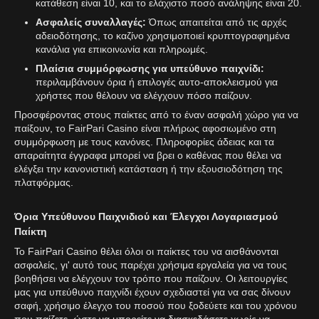
κατάθεση είναι 10, και το ελάχιστο ποσό ανάληψης είναι 20.
Ασφαλείς συναλλαγές:
Όπως απαιτείται από τις αρχές
αδειοδότησης, το καζίνο χρησιμοποιεί κρυπτογραφημένα
κανάλια για επικοινωνία και πληρωμές.
Πλαίσια συμμόρφωσης για υπεύθυνο παιχνίδι:
περιλαμβάνουν όρια ή επιλογές αυτο-αποκλεισμού για
χρήστες που θέλουν να ελέγχουν πόσο παίζουν.
Προσφέροντας στους παίκτες από το έναν ασφαλή χώρο για να
παίξουν, το FairPari Casino είναι πλήρως αφοσιωμένο στη
συμμόρφωση με τους κανόνες. Πληροφορίες άδειας και τα
απαραίτητα έγγραφα μπορεί να βρει ο καθένας που θέλει να
ελέγξει την κανονιστική κατάσταση ή την εξουσιοδότηση της
πλατφόρμας.
Όρια Υπεύθυνου Παιχνιδιού και Έλεγχοι Λογαριασμού
Παίκτη
Το FairPari Casino θέλει όλοι οι παίκτες του να αισθάνονται
ασφαλείς, γι' αυτό τους παρέχει χρήσιμα εργαλεία για να τους
βοηθήσει να ελέγχουν τον τρόπο που παίζουν. Οι λειτουργίες
μας για υπεύθυνο παιχνίδι έχουν σχεδιαστεί για να σας δίνουν
σαφή, χρήσιμο έλεγχο του ποσού που ξοδεύετε και του χρόνου