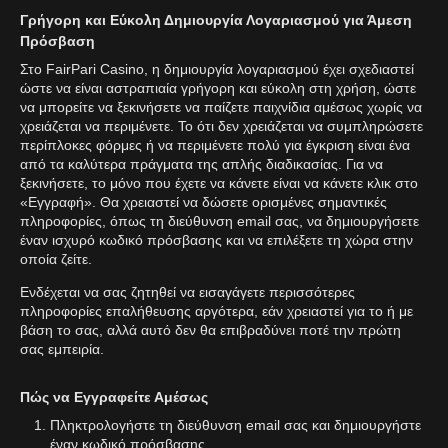
Γρήγορη και Εύκολη Δημιουργία Λογαριασμού για Άμεση
Πρόσβαση
Στο FairPari Casino, η δημιουργία λογαριασμού έχει σχεδιαστεί
ώστε να είναι αστραπιαία γρήγορη και εύκολη στη χρήση, ώστε
να μπορείτε να ξεκινήσετε να παίζετε παιχνίδια αμέσως χωρίς να
χρειάζεται να περιμένετε. Το ότι δεν χρειάζεται να συμπληρώσετε
περίπλοκες φόρμες ή να περιμένετε πολύ για έγκριση είναι ένα
από τα καλύτερα πράγματα της απλής διαδικασίας. Για να
ξεκινήσετε, το μόνο που έχετε να κάνετε είναι να κάνετε κλικ στο
«Εγγραφή». Θα χρειαστεί να δώσετε ορισμένες σημαντικές
πληροφορίες, όπως τη διεύθυνση email σας, να δημιουργήσετε
έναν ισχυρό κωδικό πρόσβασης και να επιλέξετε τη χώρα στην
οποία ζείτε.
Ενδέχεται να σας ζητηθεί να εισαγάγετε περισσότερες
πληροφορίες επαλήθευσης αργότερα, εάν χρειαστεί για το ή με
βάση το σας, αλλά αυτό δεν θα επιβραδύνει ποτέ την πρώτη
σας εμπειρία.
Πώς να Εγγραφείτε Αμέσως
Πληκτρολογήστε τη διεύθυνση email σας και δημιουργήστε
έναν κωδικό πρόσβασης.