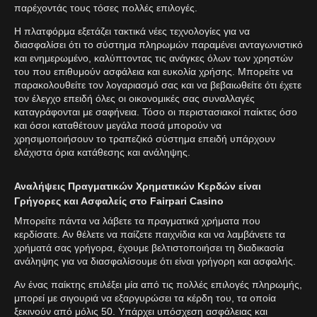
παρέχοντάς τους τόσες πολλές επιλογές.
Η πλατφόρμα εξετάζει τακτικά νέες τεχνολογίες για να
διασφαλίσει ότι το σύστημα πληρωμών παραμένει ανταγωνιστικό
και ενημερωμένο, καλύπτοντας τις ανάγκες όλων των χρηστών
του που επιθυμούν ασφάλεια και ευκολία χρήσης. Μπορείτε να
παρακολουθείτε τον λογαριασμό σας και να βεβαιωθείτε ότι έχετε
τον έλεγχο επειδή όλες οι οικονομικές σας συναλλαγές
καταγράφονται με σαφήνεια. Τόσο οι περιστασιακοί παίκτες όσο
και όσοι καταθέτουν μεγάλα ποσά μπορούν να
χρησιμοποιήσουν το τραπεζικό σύστημα επειδή υπάρχουν
ελάχιστα όρια κατάθεσης και ανάληψης.
Αναλήψεις Πραγματικών Χρηματικών Κερδών είναι
Γρήγορες και Ασφαλείς στο Fairpari Casino
Μπορείτε πάντα να λάβετε τα πραγματικά χρήματα που
κερδίσατε. Αν θέλετε να παίζετε παιχνίδια και να λαμβάνετε τα
χρήματά σας γρήγορα, έχουμε βελτιστοποιήσει τη διαδικασία
ανάληψης για να διασφαλίσουμε ότι είναι γρήγορη και ασφαλής.
Αν ένας παίκτης επιλέξει μία από τις πολλές επιλογές πληρωμής,
μπορεί με σιγουριά να εξαργυρώσει τα κέρδη του, τα οποία
ξεκινούν από μόλις 50. Υπάρχει υπόσχεση ασφάλειας και