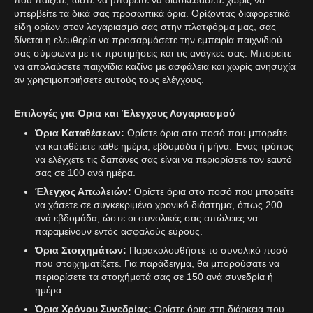
που παίζετε, ώστε να μπορείτε να διασκεδάσετε χωρίς να
υπερβείτε τα δικά σας προσωπικά όρια. Ορίζοντας διαφορετικά
είδη ορίων στον λογαριασμό σας στην πλατφόρμα μας, σας
δίνεται η ελευθερία να προσαρμόσετε την εμπειρία παιχνιδιού
σας σύμφωνα με τις προτιμήσεις και τις ανάγκες σας. Μπορείτε
να απολαύσετε παιχνίδια καζίνο με ασφάλεια και χωρίς ανησυχία
αν χρησιμοποιήσετε αυτούς τους ελέγχους.
Επιλογές για Όρια και Έλεγχους Λογαριασμού
Όρια Καταθέσεων:
Ορίστε όρια στο ποσό που μπορείτε
να καταθέτετε κάθε ημέρα, εβδομάδα ή μήνα. Ένας τρόπος
να ελέγχετε τις δαπάνες σας είναι να περιορίσετε τον εαυτό
σας σε 100 ανά ημέρα.
Έλεγχος Απωλειών:
Ορίστε όρια στο ποσό που μπορείτε
να χάσετε σε συγκεκριμένο χρονικό διάστημα, όπως 200
ανά εβδομάδα, ώστε οι συνολικές σας απώλειες να
παραμείνουν εντός ασφαλούς εύρους.
Όρια Στοιχημάτων:
Παρακολουθήστε το συνολικό ποσό
που στοιχηματίζετε. Για παράδειγμα, θα μπορούσατε να
περιορίσετε τα στοιχήματά σας σε 150 ανά συνεδρία ή
ημέρα.
Όρια Χρόνου Συνεδρίας:
Ορίστε όρια στη διάρκεια που