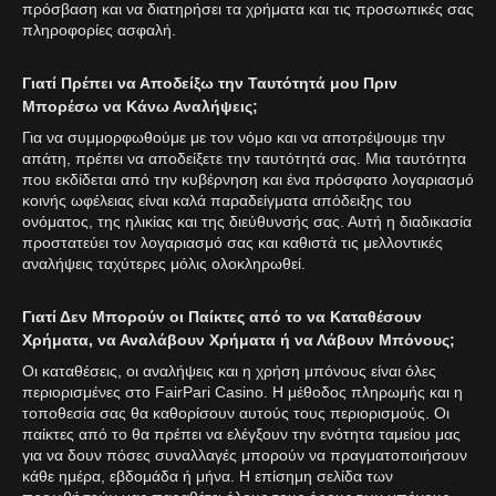
πρόσβαση και να διατηρήσει τα χρήματα και τις προσωπικές σας
πληροφορίες ασφαλή.
Γιατί Πρέπει να Αποδείξω την Ταυτότητά μου Πριν
Μπορέσω να Κάνω Αναλήψεις;
Για να συμμορφωθούμε με τον νόμο και να αποτρέψουμε την
απάτη, πρέπει να αποδείξετε την ταυτότητά σας. Μια ταυτότητα
που εκδίδεται από την κυβέρνηση και ένα πρόσφατο λογαριασμό
κοινής ωφέλειας είναι καλά παραδείγματα απόδειξης του
ονόματος, της ηλικίας και της διεύθυνσής σας. Αυτή η διαδικασία
προστατεύει τον λογαριασμό σας και καθιστά τις μελλοντικές
αναλήψεις ταχύτερες μόλις ολοκληρωθεί.
Γιατί Δεν Μπορούν οι Παίκτες από το να Καταθέσουν
Χρήματα, να Αναλάβουν Χρήματα ή να Λάβουν Μπόνους;
Οι καταθέσεις, οι αναλήψεις και η χρήση μπόνους είναι όλες
περιορισμένες στο FairPari Casino. Η μέθοδος πληρωμής και η
τοποθεσία σας θα καθορίσουν αυτούς τους περιορισμούς. Οι
παίκτες από το θα πρέπει να ελέγξουν την ενότητα ταμείου μας
για να δουν πόσες συναλλαγές μπορούν να πραγματοποιήσουν
κάθε ημέρα, εβδομάδα ή μήνα. Η επίσημη σελίδα των