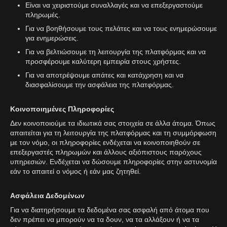
Είναι να χειριστούμε συναλλαγές και να επεξεργαστούμε
πληρωμές.
Για να βοηθήσουμε τους πελάτες και να τους ενημερώσουμε
για ενημερώσεις.
Για να βελτιώσουμε τη λειτουργία της πλατφόρμας και να
προσφέρουμε καλύτερη εμπειρία στους χρήστες.
Για να αποτρέψουμε απάτες και κατάχρηση και να
διασφαλίσουμε την ασφάλεια της πλατφόρμας.
Κοινοποιημένες Πληροφορίες
Δεν κοινοποιούμε τα ιδιωτικά σας στοιχεία σε άλλα άτομα. Όπως
απαιτείται για τη λειτουργία της πλατφόρμας και τη συμμόρφωση
με τον νόμο, οι πληροφορίες ενδέχεται να κοινοποιηθούν σε
επεξεργαστές πληρωμών και άλλους αξιόπιστους παρόχους
υπηρεσιών. Ενδέχεται να δώσουμε πληροφορίες στην αστυνομία
εάν το απαιτεί ο νόμος ή εάν μας ζητηθεί.
Ασφάλεια Δεδομένων
Για να διατηρήσουμε τα δεδομένα σας ασφαλή από άτομα που
δεν πρέπει να μπορούν να τα δουν, να τα αλλάξουν ή να τα