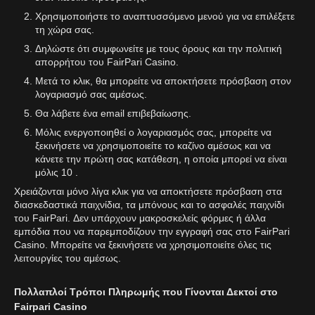
Χρησιμοποιήστε το αναπτυσσόμενο μενού για να επιλέξετε
τη χώρα σας.
Δηλώστε ότι συμφωνείτε με τους όρους και την πολιτική
απορρήτου του FairPari Casino.
Μετά το κλικ, θα μπορείτε να αποκτήσετε πρόσβαση στον
λογαριασμό σας αμέσως.
Θα λάβετε ένα email επιβεβαίωσης.
Μόλις ενεργοποιηθεί ο λογαριασμός σας, μπορείτε να
ξεκινήσετε να χρησιμοποιείτε το καζίνο αμέσως και να
κάνετε την πρώτη σας κατάθεση, η οποία μπορεί να είναι
μόλις 10 .
Χρειάζονται μόνο λίγα κλικ για να αποκτήσετε πρόσβαση στα
διασκεδαστικά παιχνίδια, τα μπόνους και το ασφαλές παιχνίδι
του FairPari. Δεν υπάρχουν μακροσκελείς φόρμες ή άλλα
εμπόδια που να παρεμποδίζουν την εγγραφή σας στο FairPari
Casino. Μπορείτε να ξεκινήσετε να χρησιμοποιείτε όλες τις
λειτουργίες του αμέσως.
Πολλαπλοί Τρόποι Πληρωμής που Γίνονται Δεκτοί στο
Fairpari Casino