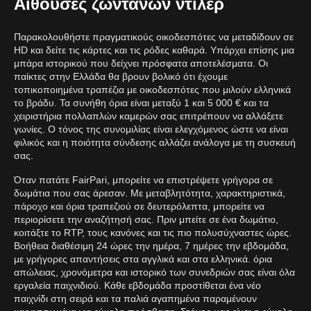
Αίθουσες ζωντανών ντίλερ
Παρακολουθήστε πραγματικούς οικοδεσπότες να μεταδίδουν σε
HD και δείτε τις κάρτες και τις ρόδες καθαρά. Υπάρχει επίσης μια
μπάρα ιστορικού που δείχνει πρόσφατα αποτελέσματα. Οι
παίκτες στην Ελλάδα θα βρουν βολικό ότι έχουμε
τοπικοποιημένα τραπέζια με οικοδεσπότες που μιλούν ελληνικά
το βράδυ. Τα συνήθη όρια είναι μεταξύ 1 και 5 000 € και τα
χειριστήρια πολλαπλών καμερών σας επιτρέπουν να αλλάξετε
γωνίες. Ο τόνος της συνομιλίας είναι ελεγχόμενος ώστε να είναι
φιλικός και η ποιότητα σύνδεσης αλλάζει ανάλογα με τη συσκευή
σας.
Όταν πατάτε FairPari, μπορείτε να επιστρέψετε γρήγορα σε
δωμάτια που σας άρεσαν. Με μεταβλητότητα, χαρακτηριστικά,
πάροχο και όρια τραπεζιού σε δευτερόλεπτα, μπορείτε να
περιορίσετε την αναζήτησή σας. Πριν μπείτε σε ένα δωμάτιο,
κοιτάξτε το RTP, τους κανόνες και τις πιο πολυσύχναστες ώρες.
Βοήθεια διαθέσιμη 24 ώρες την ημέρα, 7 ημέρες την εβδομάδα,
με γρήγορες απαντήσεις στα αγγλικά και στα ελληνικά. όρια
απώλειας, χρονόμετρα και ιστορικό των συνεδριών σας είναι όλα
εργαλεία παιχνιδιού. Κάθε εβδομάδα προστίθεται ένα νέο
παιχνίδι στη σειρά και τα παλιά αγαπημένα παραμένουν