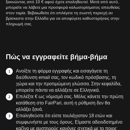
ξεκινώντας από 10 € αφού έχετε επαληθευτεί. Μετά από αυτό,
μπορείτε να λάβετε μια προσφορά καλωσορίσματος απευθείας
στον ταμία. Βεβαιωθείτε ότι επιλέγετε τη σωστή περιοχή αν
βρίσκεστε στην Ελλάδα για να αποφύγετε καθυστερήσεις στην
πληρωμή σας.
Πώς να εγγραφείτε βήμα-βήμα
Ανοίξτε τη φόρμα εγγραφής και εισαγάγετε τη
διεύθυνση email σας, τον κωδικό πρόσβασης, τη
χώρα και την προτιμώμενη γλώσσα. Στην κεφαλίδα,
μπορείτε πάντα να αλλάξετε σε Ελληνικά.
Επιλέξτε € ως νόμισμά σας. Μόλις κάνετε την πρώτη
κατάθεση στο FairPari, αυτή η ρύθμιση δεν θα
αλλάξει ξανά.
Επαληθεύστε ότι είστε τουλάχιστον 18 ετών και
συμφωνήστε με τους όρους. Είμαστε αδειοδοτημένο
καζίνο με αυστηρούς κανόνες σχετικά με το ποιος