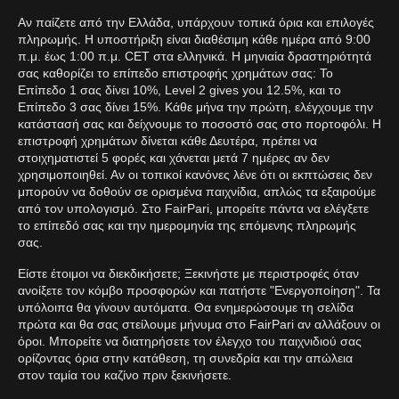
Αν παίζετε από την Ελλάδα, υπάρχουν τοπικά όρια και επιλογές
πληρωμής. Η υποστήριξη είναι διαθέσιμη κάθε ημέρα από 9:00
π.μ. έως 1:00 π.μ. CET στα ελληνικά. Η μηνιαία δραστηριότητά
σας καθορίζει το επίπεδο επιστροφής χρημάτων σας: Το
Επίπεδο 1 σας δίνει 10%, Level 2 gives you 12.5%, και το
Επίπεδο 3 σας δίνει 15%. Κάθε μήνα την πρώτη, ελέγχουμε την
κατάστασή σας και δείχνουμε το ποσοστό σας στο πορτοφόλι. Η
επιστροφή χρημάτων δίνεται κάθε Δευτέρα, πρέπει να
στοιχηματιστεί 5 φορές και χάνεται μετά 7 ημέρες αν δεν
χρησιμοποιηθεί. Αν οι τοπικοί κανόνες λένε ότι οι εκπτώσεις δεν
μπορούν να δοθούν σε ορισμένα παιχνίδια, απλώς τα εξαιρούμε
από τον υπολογισμό. Στο FairPari, μπορείτε πάντα να ελέγξετε
το επίπεδό σας και την ημερομηνία της επόμενης πληρωμής
σας.
Είστε έτοιμοι να διεκδικήσετε; Ξεκινήστε με περιστροφές όταν
ανοίξετε τον κόμβο προσφορών και πατήστε "Ενεργοποίηση". Τα
υπόλοιπα θα γίνουν αυτόματα. Θα ενημερώσουμε τη σελίδα
πρώτα και θα σας στείλουμε μήνυμα στο FairPari αν αλλάξουν οι
όροι. Μπορείτε να διατηρήσετε τον έλεγχο του παιχνιδιού σας
ορίζοντας όρια στην κατάθεση, τη συνεδρία και την απώλεια
στον ταμία του καζίνο πριν ξεκινήσετε.