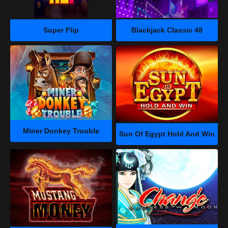
Double Tigers
Blackjack Classic 48
Miner Donkey Trouble
Sun Of Egypt Hold And Win