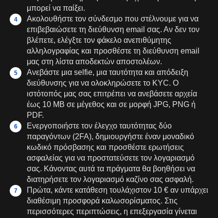
μπορεί να παίξει.
Ακολουθήστε τον σύνδεσμο που στέλνουμε για να
επιβεβαιώσετε τη διεύθυνση email σας. Αν δεν τον
βλέπετε, ελέγξτε τον φάκελο ανεπιθύμητης
αλληλογραφίας και προσθέστε τη διεύθυνση email
μας στη λίστα αποδεκτών αποστολέων.
Ανεβάστε μια selfie, μια ταυτότητα και απόδειξη
διεύθυνσης για να ολοκληρώσετε το KYC. Ο
ιστότοπός μας σας επιτρέπει να ανεβάσετε αρχεία
έως 10 MB σε μέγεθος και σε μορφή JPG, PNG ή
PDF.
Ενεργοποιήστε τον έλεγχο ταυτότητας δύο
παραγόντων (2FA), δημιουργήστε έναν μοναδικό
κωδικό πρόσβασης και προσθέστε ερωτήσεις
ασφαλείας για να προστατεύσετε τον λογαριασμό
σας. Κάνοντας αυτά τα πράγματα θα βοηθήσει να
διατηρήσετε τον λογαριασμό καζίνο σας ασφαλή.
Πρώτα, κάντε κατάθεση τουλάχιστον 10 € αν υπάρχει
διαθέσιμη προσφορά καλωσορίσματος. Στις
περισσότερες περιπτώσεις, η επεξεργασία γίνεται