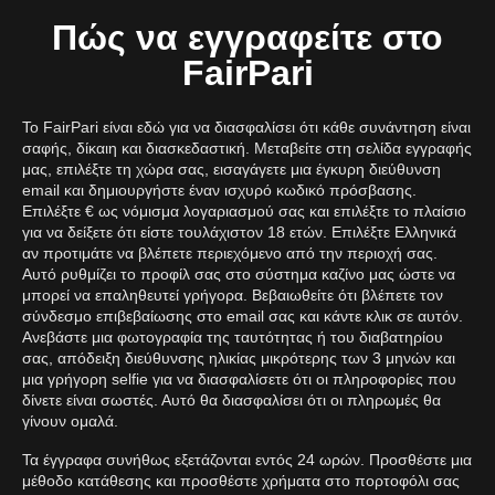
Πώς να εγγραφείτε στο
FairPari
Το FairPari είναι εδώ για να διασφαλίσει ότι κάθε συνάντηση είναι
σαφής, δίκαιη και διασκεδαστική. Μεταβείτε στη σελίδα εγγραφής
μας, επιλέξτε τη χώρα σας, εισαγάγετε μια έγκυρη διεύθυνση
email και δημιουργήστε έναν ισχυρό κωδικό πρόσβασης.
Επιλέξτε € ως νόμισμα λογαριασμού σας και επιλέξτε το πλαίσιο
για να δείξετε ότι είστε τουλάχιστον 18 ετών. Επιλέξτε Ελληνικά
αν προτιμάτε να βλέπετε περιεχόμενο από την περιοχή σας.
Αυτό ρυθμίζει το προφίλ σας στο σύστημα καζίνο μας ώστε να
μπορεί να επαληθευτεί γρήγορα. Βεβαιωθείτε ότι βλέπετε τον
σύνδεσμο επιβεβαίωσης στο email σας και κάντε κλικ σε αυτόν.
Ανεβάστε μια φωτογραφία της ταυτότητας ή του διαβατηρίου
σας, απόδειξη διεύθυνσης ηλικίας μικρότερης των 3 μηνών και
μια γρήγορη selfie για να διασφαλίσετε ότι οι πληροφορίες που
δίνετε είναι σωστές. Αυτό θα διασφαλίσει ότι οι πληρωμές θα
γίνουν ομαλά.
Τα έγγραφα συνήθως εξετάζονται εντός 24 ωρών. Προσθέστε μια
μέθοδο κατάθεσης και προσθέστε χρήματα στο πορτοφόλι σας