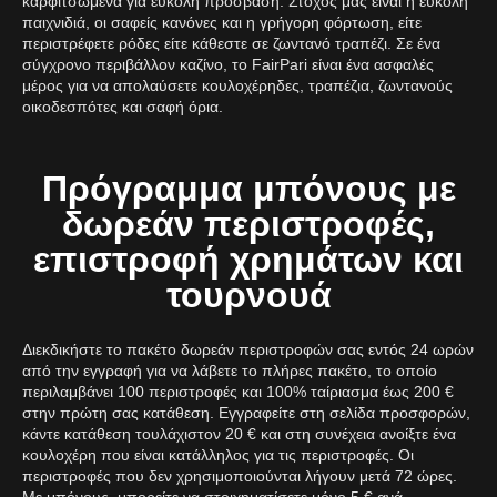
καρφιτσωμένα για εύκολη πρόσβαση. Στόχος μας είναι η εύκολη
παιχνιδιά, οι σαφείς κανόνες και η γρήγορη φόρτωση, είτε
περιστρέφετε ρόδες είτε κάθεστε σε ζωντανό τραπέζι. Σε ένα
σύγχρονο περιβάλλον καζίνο, το FairPari είναι ένα ασφαλές
μέρος για να απολαύσετε κουλοχέρηδες, τραπέζια, ζωντανούς
οικοδεσπότες και σαφή όρια.
Πρόγραμμα μπόνους με
δωρεάν περιστροφές,
επιστροφή χρημάτων και
τουρνουά
Διεκδικήστε το πακέτο δωρεάν περιστροφών σας εντός 24 ωρών
από την εγγραφή για να λάβετε το πλήρες πακέτο, το οποίο
περιλαμβάνει 100 περιστροφές και 100% ταίριασμα έως 200 €
στην πρώτη σας κατάθεση. Εγγραφείτε στη σελίδα προσφορών,
κάντε κατάθεση τουλάχιστον 20 € και στη συνέχεια ανοίξτε ένα
κουλοχέρη που είναι κατάλληλος για τις περιστροφές. Οι
περιστροφές που δεν χρησιμοποιούνται λήγουν μετά 72 ώρες.