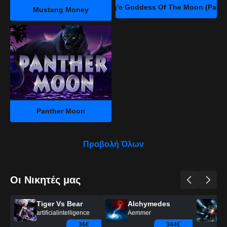
Chang'e Goddess Of The Moon (Paripl
Mustang Money
Panther Moon
Προβολή Όλων
Οι Νικητές μας
Tiger Vs Bear
Alchymedes
Su
artificialintelligence
Aemmer
Au
36€
344€