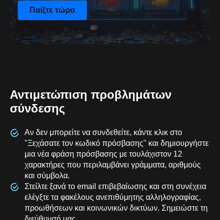
Παίξτε τώρα
Αντιμετώπιση προβλημάτων
σύνδεσης
Αν δεν μπορείτε να συνδεθείτε, κάντε κλικ στο
"Ξεχάσατε τον κωδικό πρόσβασης" και δημιουργήστε
μια νέα φράση πρόσβασης με τουλάχιστον 12
χαρακτήρες που περιλαμβάνει γράμματα, αριθμούς
και σύμβολα.
Στείλτε ξανά το email επιβεβαίωσης και στη συνέχεια
ελέγξτε τα φακέλους ανεπιθύμητης αλληλογραφίας,
προωθήσεων και κοινωνικών δικτύων. Σημειώστε τη
διεύθυνσή μας.