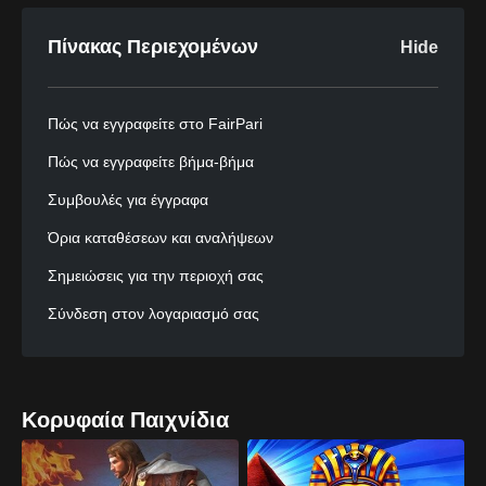
Πίνακας Περιεχομένων
Hide
Πώς να εγγραφείτε στο FairPari
Πώς να εγγραφείτε βήμα-βήμα
Συμβουλές για έγγραφα
Όρια καταθέσεων και αναλήψεων
Σημειώσεις για την περιοχή σας
Σύνδεση στον λογαριασμό σας
Βήματα σύνδεσης
Αντιμετώπιση προβλημάτων σύνδεσης
Κορυφαία Παιχνίδια
Διαθέσιμα παιχνίδια
Κουλοχέρηδες