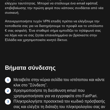
ελέγχου ταυτότητας. Μπορεί να στείλουμε ένα email εφάπαξ
επιβεβαίωσης την πρώτη φορά που κάποιος συνδέεται από νέα
συσκευή.
Απενεργοποιήστε τυχόν VPN επειδή πρέπει να ελέγξουμε την
τοποθεσία σας για να διατηρήσουμε το προφίλ και το υπόλοιπο
€ σας ασφαλή. Ένα σταθερό σήμα εμποδίζει το τηλέφωνό σας
να λήγει και να σας ζητάει επανειλημμένα αν βρίσκεστε στην
Ελλάδα και χρησιμοποιείτε κινητό δίκτυο.
Βήματα σύνδεσης
Μεταβείτε στην κύρια σελίδα του ιστότοπου και κάντε
κλικ στο "Σύνδεση".
Χρησιμοποιήστε τη διεύθυνση email που
χρησιμοποιήσατε για να εγγραφείτε στο FairPari.
Πληκτρολογήστε προσεκτικά τον κωδικό πρόσβασής
σας και ελέγξτε τη διάταξη του πληκτρολογίου σας αν