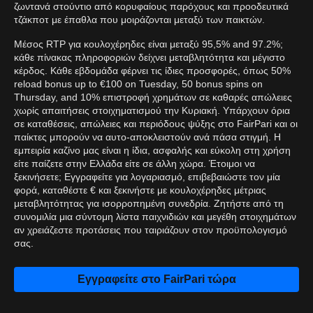
ζωντανά στούντιο από κορυφαίους παρόχους και προοδευτικά
τζάκποτ με έπαθλα που μοιράζονται μεταξύ των παικτών.
Μέσος RTP για κουλοχέρηδες είναι μεταξύ 95,5% and 97.2%;
κάθε πίνακας πληροφοριών δείχνει μεταβλητότητα και μέγιστο
κέρδος. Κάθε εβδομάδα φέρνει τις ίδιες προσφορές, όπως 50%
reload bonus up to €100 on Tuesday, 50 bonus spins on
Thursday, and 10% επιστροφή χρημάτων σε καθαρές απώλειες
χωρίς απαιτήσεις στοιχηματισμού την Κυριακή. Υπάρχουν όρια
σε καταθέσεις, απώλειες και περιόδους ψύξης στο FairPari και οι
παίκτες μπορούν να αυτο-αποκλειστούν ανά πάσα στιγμή. Η
εμπειρία καζίνο μας είναι η ίδια, ασφαλής και εύκολη στη χρήση
είτε παίζετε στην Ελλάδα είτε σε άλλη χώρα. Έτοιμοι να
ξεκινήσετε; Εγγραφείτε για λογαριασμό, επιβεβαιώστε τον μία
φορά, καταθέστε € και ξεκινήστε με κουλοχέρηδες μέτριας
μεταβλητότητας για ισορροπημένη συνεδρία. Ζητήστε από τη
συνομιλία μια σύντομη λίστα παιχνιδιών και μεγέθη στοιχημάτων
αν χρειάζεστε προτάσεις που ταιριάζουν στον προϋπολογισμό
σας.
Εγγραφείτε στο FairPari τώρα