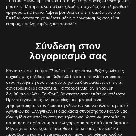
που σας στέλνουμε και κρατήστε τις πληροφορίες σύνδεσής σας
μυστικές. Μπορείτε να παίξετε χιλιάδες παιχνίδια, να πληρωθείτε
γρήγορα σε € και να λάβετε βοήθεια από την ομάδα μας στο
FairPari όποτε τη χρειάζεστε μόλις ο λογαριασμός σας είναι
έτοιμος, επαληθευμένος και ασφαλής.
Σύνδεση στον
λογαριασμό σας
Κάντε κλικ στο κουμπί "Σύνδεση" στην επάνω δεξιά γωνία της
αρχικής μας σελίδας και βεβαιωθείτε ότι το εικονίδιο λουκέτου
στον περιηγητή σας είναι ορατό για να διασφαλίσετε ότι είστε
συνδεδεμένοι με ασφάλεια. Για παράδειγμα, αν η γραμμή
διευθύνσεων λέει "FairPari", βρίσκεστε στον επίσημο ιστότοπο.
Πριν εισαγάγετε τις πληροφορίες σας, μπορείτε να
χρησιμοποιήσετε τον διακόπτη γλώσσας για να αλλάξετε μεταξύ
Αγγλικών και Ελληνικών. Η διαδικασία σύνδεσης του καζίνο μας
είναι η ίδια σε υπολογιστές και τηλέφωνα, ώστε να μπορείτε να
αποκτήσετε πρόσβαση στον λογαριασμό σας από οπουδήποτε.
Μην ξεχάσετε να έχετε τη διεύθυνση email σας, τον κωδικό
πρόσβασης και, αν είναι ενεργοποιημένο, τον 6ψήφιο κωδικό