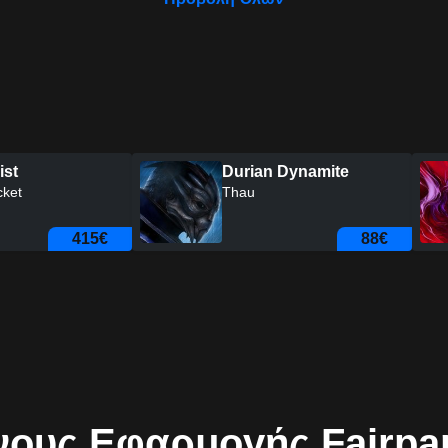
ist
Durian Dynamite
cket
Thau
415€
88€
ους Εφαρμογής Fairpari