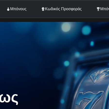
Μπόνους
Κωδικός Προσφοράς
Μπόν
σως