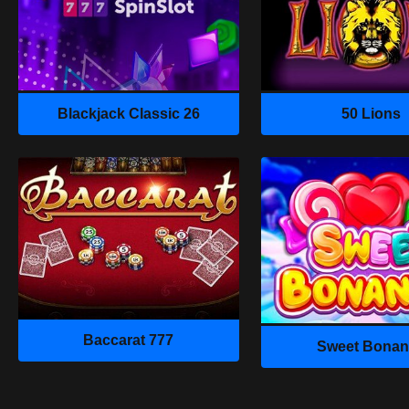
Blackjack Classic 26
50 Lions
Baccarat 777
Sweet Bonan