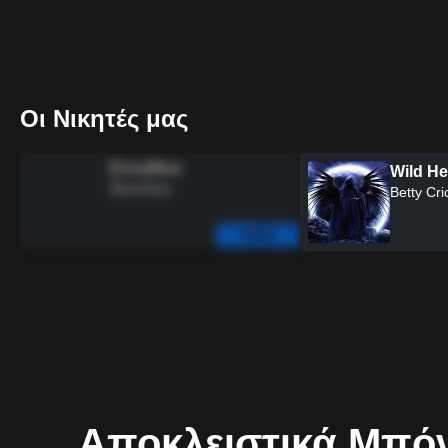
Οι Νικητές μας
Excalibur
Wild He
BlacKitten
Betty Cri
444€
Αποκλειστικά Μπόν