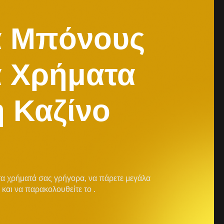
κά Μπόνους
ά Χρήματα
 Καζίνο
τα χρήματά σας γρήγορα, να πάρετε μεγάλα
 και να παρακολουθείτε το .