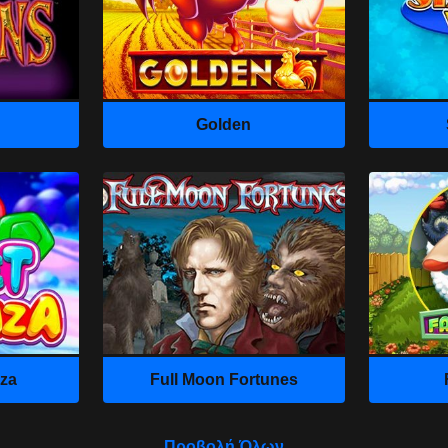
Golden
za
Full Moon Fortunes
Προβολή Όλων