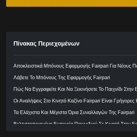
Πίνακας Περιεχομένων
Αποκλειστικά Μπόνους Εφαρμογής Fairpari Για Νέους Π
Λάβετε Το Μπόνους Της Εφαρμογής Fairpari
Πώς Να Εγγραφείτε Και Να Ξεκινήσετε Το Παιχνίδι Στην 
Οι Αναλήψεις Στο Κινητό Καζίνο Fairpari Είναι Γρήγορες
Τα Ελάχιστα Και Μέγιστα Όρια Συναλλαγών Της Fairpari
Βελτιστοποιημένη Εμπειρία Παιχνιδιού Σε Κινητό Στην Ε
Σύγχρονα Χαρακτηριστικά Ασφαλείας Στο Κινητό Καζίνο F