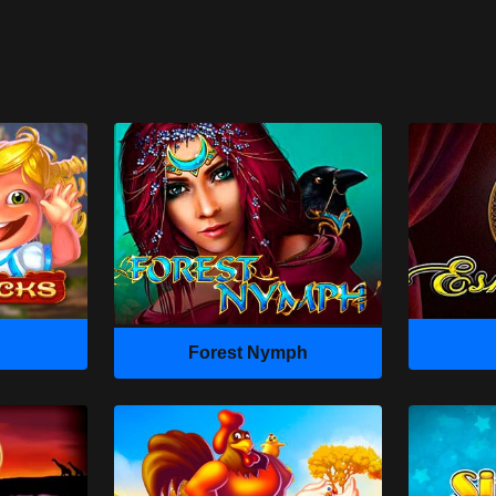
Forest Nymph